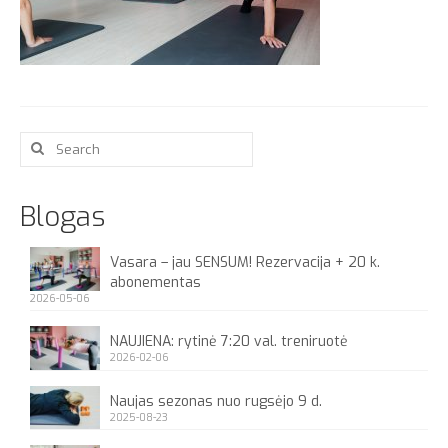
Apie
Search
for:
Blogas
Vasara – jau SENSUM! Rezervacija + 20 k.
abonementas
2026-05-06
NAUJIENA: rytinė 7:20 val. treniruotė
2026-02-06
Naujas sezonas nuo rugsėjo 9 d.
2025-08-23