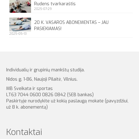
Rudens tvarkaraštis
2025-07-29
20 K. VASAROS ABONEMENTAS – JAU
PASIEKIAMAS!
2025-05-13
Individualių ir grupinių mankštų studija.
Nidos g. 1-86, Naujoji Pilaitė, Vilnius.
MB Sveikata ir sportas
LT63 7044 0600 0826 0842 (SEB bankas)
Paskirtyje nurodykite už kokią paslaugą mokate (pavyzdžiui,
už 8 k. abonementą)
Kontaktai