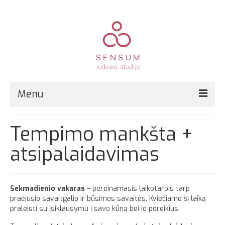
Menu
Pirmą kartą?
Tempimo mankšta +
Grupinės treniruotės
atsipalaidavimas
Kitos paslaugos
Registracija
Sekmadienio vakaras
– pereinamasis laikotarpis tarp
praėjusio savaitgalio ir būsimos savaitės. Kviečiame šį laiką
Kainos
praleisti su įsiklausymu į savo kūną bei jo poreikius.
Kontaktai