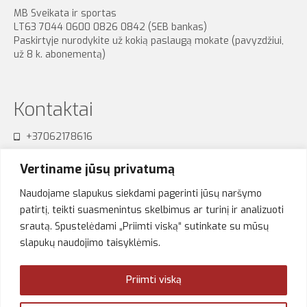
MB Sveikata ir sportas
LT63 7044 0600 0826 0842 (SEB bankas)
Paskirtyje nurodykite už kokią paslaugą mokate (pavyzdžiui,
už 8 k. abonementą)
Kontaktai
+37062178616
sensum.studija@gmail.com
Vertiname jūsų privatumą
Naudojame slapukus siekdami pagerinti jūsų naršymo
patirtį, teikti suasmenintus skelbimus ar turinį ir analizuoti
srautą. Spustelėdami „Priimti viską“ sutinkate su mūsų
Akimirkos
slapukų naudojimo taisyklėmis.
Priimti viską