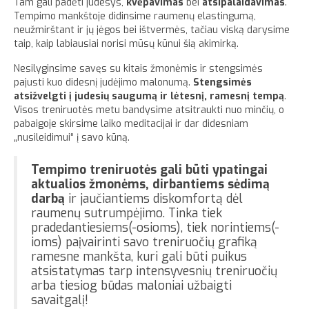
Tam gali padėti judesys,
kvėpavimas
bei
atsipalaidavimas
.
Tempimo mankštoje didinsime raumenų elastingumą,
Apie
neužmirštant ir jų jėgos bei ištvermės, tačiau viską darysime
taip, kaip labiausiai norisi mūsų kūnui šią akimirką.
Nesilyginsime savęs su kitais žmonėmis ir stengsimės
pajusti kuo didesnį judėjimo malonumą.
Stengsimės
atsižvelgti į judesių saugumą ir lėtesnį, ramesnį tempą
.
Visos treniruotės metu bandysime atsitraukti nuo minčių, o
pabaigoje skirsime laiko meditacijai ir dar didesniam
„nusileidimui“ į savo kūną.
Tempimo treniruotės gali būti ypatingai
aktualios žmonėms, dirbantiems sėdimą
darbą
ir jaučiantiems diskomfortą dėl
raumenų sutrumpėjimo. Tinka tiek
pradedantiesiems(-osioms), tiek norintiems(-
ioms) paįvairinti savo treniruočių grafiką
ramesne mankšta, kuri gali būti puikus
atsistatymas tarp intensyvesnių treniruočių
arba tiesiog būdas maloniai užbaigti
savaitgalį!