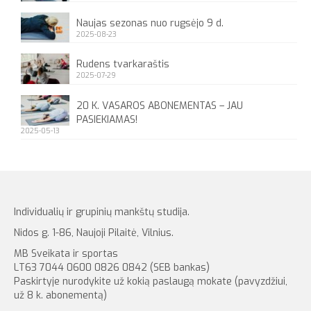
Naujas sezonas nuo rugsėjo 9 d.
2025-08-23
Rudens tvarkaraštis
2025-07-29
20 K. VASAROS ABONEMENTAS – JAU
PASIEKIAMAS!
2025-05-13
Individualių ir grupinių mankštų studija.
Nidos g. 1-86, Naujoji Pilaitė, Vilnius.
MB Sveikata ir sportas
LT63 7044 0600 0826 0842 (SEB bankas)
Paskirtyje nurodykite už kokią paslaugą mokate (pavyzdžiui,
už 8 k. abonementą)