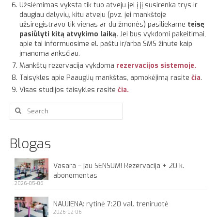
Užsiėmimas vyksta tik tuo atveju jei į jį susirenka trys ir
daugiau dalyvių, kitu atveju (pvz. jei mankštoje
užsiregistravo tik vienas ar du žmonės) pasiliekame
teisę
pasiūlyti kitą atvykimo laiką.
Jei bus vykdomi pakeitimai,
apie tai informuosime el. paštu ir/arba SMS žinute kaip
įmanoma anksčiau.
Mankštų rezervacija vykdoma
rezervacijos sistemoje.
Taisykles apie Paauglių mankštas, apmokėjimą rasite
čia
.
Visas studijos taisykles rasite
čia.
Search
for:
Blogas
Vasara – jau SENSUM! Rezervacija + 20 k.
abonementas
2026-05-06
NAUJIENA: rytinė 7:20 val. treniruotė
2026-02-06