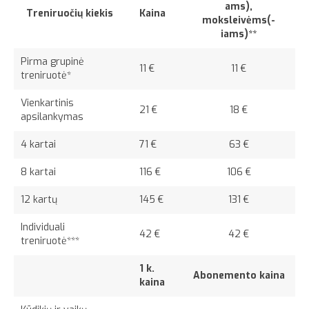
ams),
Treniruočių kiekis
Kaina
moksleivėms(-
Apie
iams)**
Pirma grupinė
11 €
11 €
treniruotė*
Vienkartinis
21 €
18 €
apsilankymas
4 kartai
71 €
63 €
8 kartai
116 €
106 €
12 kartų
145 €
131 €
Individuali
42 €
42 €
treniruotė***
1 k.
Abonemento kaina
kaina