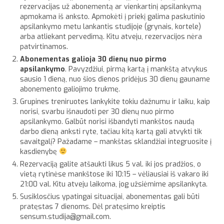
rezervacijas už abonementą ar vienkartinį apsilankymą
apmokama iš anksto. Apmokėti į priekį galima paskutinio
apsilankymo metu lankantis studijoje (grynais, kortele)
arba atliekant pervedimą. Kitu atveju, rezervacijos nėra
patvirtinamos.
Abonementas galioja 30 dienų nuo pirmo
apsilankymo
. Pavyzdžiui, pirmą kartą į mankštą atvykus
sausio 1 dieną, nuo šios dienos pridėjus 30 dienų gauname
abonemento galiojimo trukmę.
Grupines treniruotes lankykite tokiu dažnumu ir laiku, kaip
norisi, svarbu išnaudoti per 30 dienų nuo pirmo
apsilankymo. Galbūt norisi išbandyti mankštos naudą
darbo dieną anksti ryte, tačiau kitą kartą gali atvykti tik
savaitgalį? Pažadame – mankštas sklandžiai integruosite į
kasdienybę
Rezervaciją galite atšaukti likus 5 val. iki jos pradžios, o
vietą rytinėse mankštose iki 10:15 – vėliausiai iš vakaro iki
21:00 val. Kitu atveju laikoma, jog užsiėmime apsilankyta.
Susiklosčius ypatingai situacijai, abonementas gali būti
pratęstas 7 dienoms. Dėl pratęsimo kreiptis
sensum.studija@gmail.com.