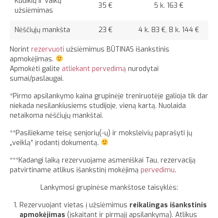
Kūdikių ir vaikų
35 €
5 k. 163 €
užsiėmimas
Nėščiųjų mankšta
23 €
4 k. 83 €, 8 k. 144 €
Norint
rezervuoti
užsiėmimus BŪTINAS išankstinis
apmokėjimas.
Apmokėti galite
atliekant pervedimą
nurodytai
sumai/paslaugai.
*Pirmo apsilankymo kaina grupinėje treniruotėje galioja tik dar
niekada nesilankiusiems studijoje, vieną kartą. Nuolaida
netaikoma nėščiųjų mankštai.
**Pasiliekame teisę senjorių(-ų) ir moksleivių paprašyti jų
„veiklą“ įrodantį dokumentą.
***Kadangi laiką rezervuojame asmeniškai Tau, rezervaciją
patvirtiname atlikus išankstinį mokėjimą
pervedimu
.
Lankymosi grupinėse mankštose taisyklės:
Rezervuojant vietas į užsiėmimus
reikalingas išankstinis
apmokėjimas
(įskaitant ir pirmąjį apsilankymą). Atlikus