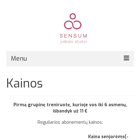
Menu
Pirmą kartą?
Kainos
Grupinės treniruotės
Kitos paslaugos
Pirmą grupinę treniruotę, kurioje vos iki 6 asmenų,
išbandyk už 11
€
Registracija
Reguliarios abonementų kainos:
Kainos
Kaina senjorėms(-
Kontaktai