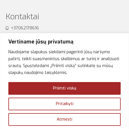
Kontaktai
+37062178616
sensum.studija@gmail.com
Vertiname jūsų privatumą
Naudojame slapukus siekdami pagerinti jūsų naršymo
patirtį, teikti suasmenintus skelbimus ar turinį ir analizuoti
srautą. Spustelėdami „Priimti viską“ sutinkate su mūsų
Akimirkos
slapukų naudojimo taisyklėmis.
Priimti viską
Pritaikyti
Atmesti
© 2026 Sensum Studija