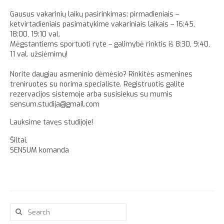
Gausus vakarinių laikų pasirinkimas: pirmadieniais –
ketvirtadieniais pasimatykime vakariniais laikais – 16:45,
18:00, 19:10 val.
Mėgstantiems sportuoti ryte – galimybė rinktis iš 8:30, 9:40,
11 val. užsiėmimų!
Norite daugiau asmeninio dėmėsio? Rinkitės asmenines
treniruotes su norima specialiste. Registruotis galite
rezervacijos sistemoje arba susisiekus su mumis
sensum.studija@gmail.com
Lauksime tavęs studijoje!
Šiltai,
SENSUM komanda
Search
for: