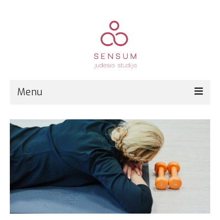
Menu
Pirmą kartą?
Grupinės treniruotės
Kitos paslaugos
Registracija
Kainos
Kontaktai