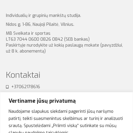
Individualių ir grupinių mankštų studija.
Nidos g. 1-86, Naujoji Pilaitė, Vilnius.
MB Sveikata ir sportas
LT63 7044 0600 0826 0842 (SEB bankas)
Paskirtyje nurodykite už kokią paslaugą mokate (pavyzdžiui,
už 8 k. abonementą)
Kontaktai
+37062178616
sensum.studija@gmail.com
Vertiname jūsų privatumą
Naudojame slapukus siekdami pagerinti jūsų naršymo
patirtį, teikti suasmenintus skelbimus ar turinį ir analizuoti
srautą. Spustelėdami „Priimti viską“ sutinkate su mūsų
Akimirkos
slapukų naudojimo taisyklėmis.