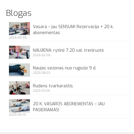
Blogas
Vasara – jau SENSUM! Rezervacija + 20 k.
abonementas
2026-05-06
NAUJIENA: rytinė 7:20 val. treniruotė
2026-02-06
Naujas sezonas nuo rugsėjo 9 d.
2025-08-23
Rudens tvarkaraštis
2025-07-29
20 K. VASAROS ABONEMENTAS – JAU
PASIEKIAMAS!
2025-05-13