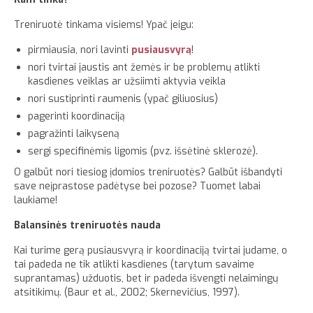
Treniruotė tinkama visiems! Ypač jeigu:
Apie
pirmiausia, nori lavinti
pusiausvyrą
!
nori tvirtai jaustis ant žemės ir be problemų atlikti
kasdienes veiklas ar užsiimti aktyvia veikla
nori sustiprinti raumenis (ypač giliuosius)
pagerinti koordinaciją
pagražinti laikyseną
sergi specifinėmis ligomis (pvz. išsėtinė sklerozė).
O galbūt nori tiesiog įdomios treniruotės? Galbūt išbandyti
save neįprastose padėtyse bei pozose? Tuomet labai
laukiame!
Balansinės treniruotės nauda
Kai turime gerą pusiausvyrą ir koordinaciją tvirtai judame, o
tai padeda ne tik atlikti kasdienes (tarytum savaime
suprantamas) užduotis, bet ir padeda išvengti nelaimingų
atsitikimų. (Baur et al., 2002; Skernevičius, 1997).