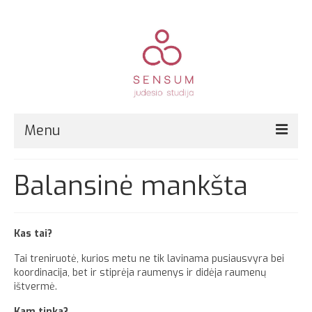
Menu
Pirmą kartą?
Balansinė mankšta
Grupinės treniruotės
Kitos paslaugos
Kas tai?
Registracija
Tai treniruotė, kurios metu ne tik lavinama pusiausvyra bei
koordinacija, bet ir stiprėja raumenys ir didėja raumenų
Kainos
ištvermė.
Kontaktai
Kam tinka?