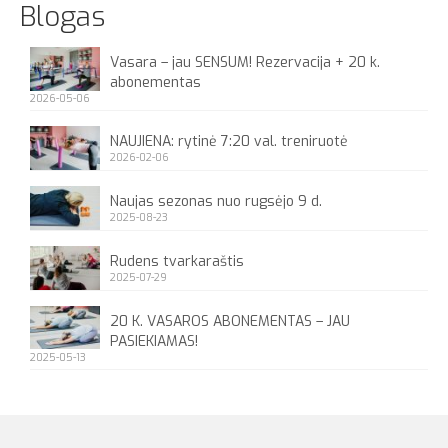
Blogas
Vasara – jau SENSUM! Rezervacija + 20 k.
abonementas
2026-05-06
NAUJIENA: rytinė 7:20 val. treniruotė
2026-02-06
Naujas sezonas nuo rugsėjo 9 d.
2025-08-23
Rudens tvarkaraštis
2025-07-29
20 K. VASAROS ABONEMENTAS – JAU
PASIEKIAMAS!
2025-05-13