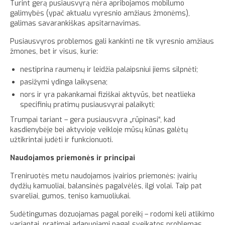
Turint gerą pusiausvyrą nėra apribojamos mobilumo
galimybės (ypač aktualu vyresnio amžiaus žmonėms),
galimas savarankiškas apsitarnavimas.
Pusiausvyros problemos gali kankinti ne tik vyresnio amžiaus
žmones, bet ir visus, kurie:
nestiprina raumenų ir leidžia palaipsniui jiems silpnėti;
pasižymi ydinga laikysena;
nors ir yra pakankamai fiziškai aktyvūs, bet neatlieka
specifinių pratimų pusiausvyrai palaikyti;
Trumpai tariant – gera pusiausvyra „rūpinasi“, kad
kasdienybėje bei aktyvioje veikloje mūsų kūnas galėtų
užtikrintai judėti ir funkcionuoti.
Naudojamos priemonės ir principai
Treniruotės metu naudojamos įvairios priemonės: įvairių
dydžių kamuoliai, balansinės pagalvėlės, ilgi volai. Taip pat
svareliai, gumos, teniso kamuoliukai.
Sudėtingumas dozuojamas pagal poreikį – rodomi keli atlikimo
variantai, pratimai adapuojami pagal sveikatos problemas,