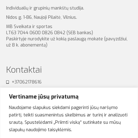
Individualių ir grupinių mankštų studija.
Nidos g. 1-86, Naujoji Pilaitė, Vilnius.
MB Sveikata ir sportas
LT63 7044 0600 0826 0842 (SEB bankas)
Paskirtyje nurodykite už kokią paslaugą mokate (pavyzdžiui,
už 8 k. abonementą)
Kontaktai
+37062178616
sensum.studija@gmail.com
Vertiname jūsų privatumą
Naudojame slapukus siekdami pagerinti jūsų naršymo
patirtį, teikti suasmenintus skelbimus ar turinį ir analizuoti
srautą. Spustelėdami „Priimti viską“ sutinkate su mūsų
Akimirkos
slapukų naudojimo taisyklėmis.