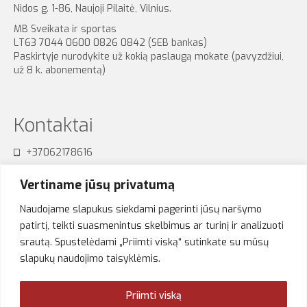
Nidos g. 1-86, Naujoji Pilaitė, Vilnius.
MB Sveikata ir sportas
LT63 7044 0600 0826 0842 (SEB bankas)
Paskirtyje nurodykite už kokią paslaugą mokate (pavyzdžiui,
už 8 k. abonementą)
Kontaktai
+37062178616
sensum.studija@gmail.com
Vertiname jūsų privatumą
Naudojame slapukus siekdami pagerinti jūsų naršymo
patirtį, teikti suasmenintus skelbimus ar turinį ir analizuoti
srautą. Spustelėdami „Priimti viską“ sutinkate su mūsų
Akimirkos
slapukų naudojimo taisyklėmis.
Priimti viską