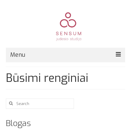
Menu
Pirmą kartą?
Būsimi renginiai
Grupinės treniruotės
Kitos paslaugos
Search
Registracija
for:
Kainos
Blogas
Kontaktai