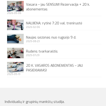
Vasara – jau SENSUM! Rezervacija + 20 k.
Apie
abonementas
2026-05-06
NAUJIENA: rytinė 7:20 val. treniruotė
2026-02-06
Naujas sezonas nuo rugsėjo 9 d.
2025-08-23
Rudens tvarkaraštis
2025-07-29
20 K. VASAROS ABONEMENTAS – JAU
PASIEKIAMAS!
2025-05-13
Individualių ir grupinių mankštų studija.