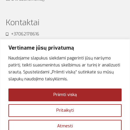
Kontaktai
+37062178616
sensum.studija@gmail.com
Vertiname jūsų privatumą
Naudojame slapukus siekdami pagerinti jūsų naršymo
patirtį, teikti suasmenintus skelbimus ar turinį ir analizuoti
srautą. Spustelėdami „Priimti viską“ sutinkate su mūsų
Akimirkos
slapukų naudojimo taisyklėmis.
Priimti viską
Pritaikyti
Atmesti
© 2026 Sensum Studija