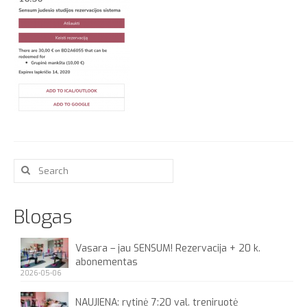
Apie
Search
for:
Blogas
Vasara – jau SENSUM! Rezervacija + 20 k.
abonementas
2026-05-06
NAUJIENA: rytinė 7:20 val. treniruotė