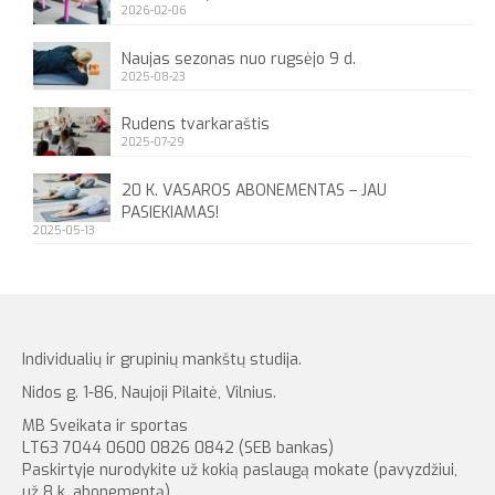
2026-02-06
Naujas sezonas nuo rugsėjo 9 d.
2025-08-23
Rudens tvarkaraštis
2025-07-29
20 K. VASAROS ABONEMENTAS – JAU
PASIEKIAMAS!
2025-05-13
Individualių ir grupinių mankštų studija.
Nidos g. 1-86, Naujoji Pilaitė, Vilnius.
MB Sveikata ir sportas
LT63 7044 0600 0826 0842 (SEB bankas)
Paskirtyje nurodykite už kokią paslaugą mokate (pavyzdžiui,
už 8 k. abonementą)