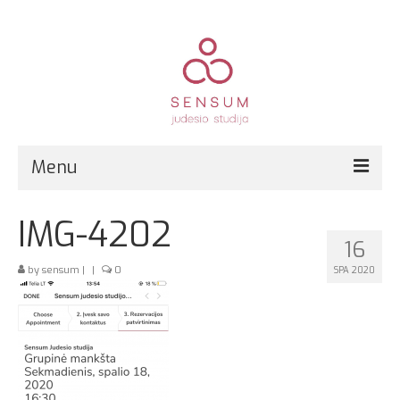
Menu
Pirmą kartą?
IMG-4202
16
Grupinės treniruotės
by
sensum
|
|
0
SPA 2020
Kitos paslaugos
Registracija
Kainos
Kontaktai