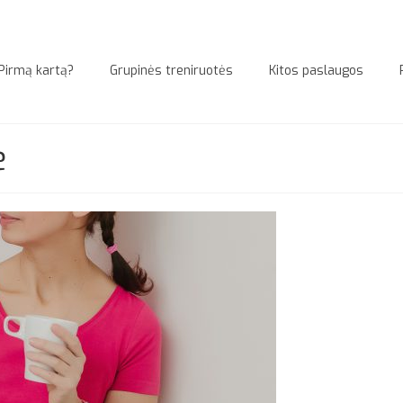
Pirmą kartą?
Grupinės treniruotės
Kitos paslaugos
ė