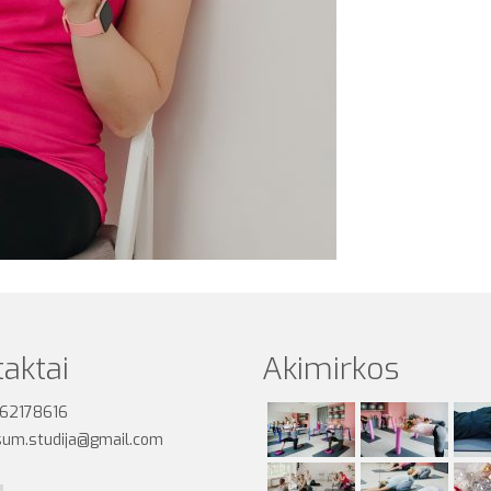
aktai
Akimirkos
62178616
um.studija@gmail.com