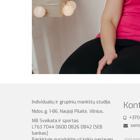
Individualių ir grupinių mankštų studija.
Kont
Nidos g. 1-86, Naujoji Pilaitė, Vilnius.
+370
MB Sveikata ir sportas
sens
LT63 7044 0600 0826 0842 (SEB
bankas)
Paskirtyje nurodykite už kokią paslaugą