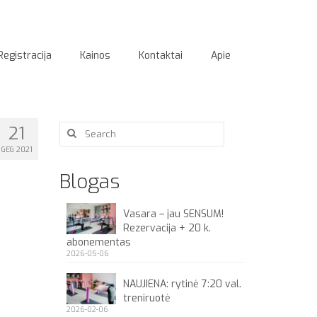
Registracija
Kainos
Kontaktai
Apie
Search
21
for:
GEG 2021
Blogas
Vasara – jau SENSUM!
Rezervacija + 20 k.
abonementas
2026-05-06
NAUJIENA: rytinė 7:20 val.
treniruotė
2026-02-06