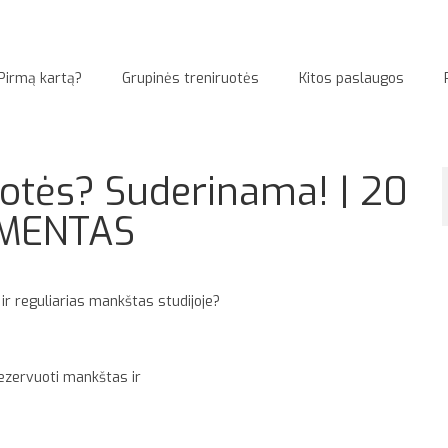
Pirmą kartą?
Grupinės treniruotės
Kitos paslaugos
uotės? Suderinama! | 20
EMENTAS
 ir reguliarias mankštas studijoje?
rezervuoti mankštas ir