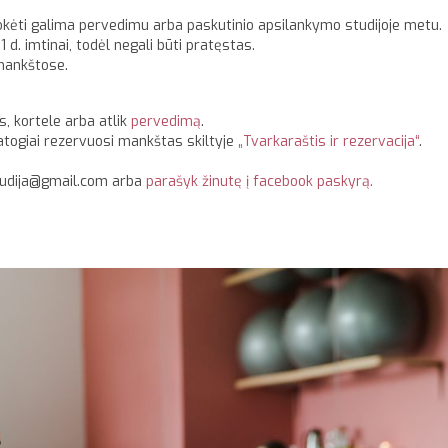
ėti galima pervedimu arba paskutinio apsilankymo studijoje metu.
 d. imtinai, todėl negali būti pratęstas.
mankštose.
s, kortele arba atlik
pervedimą
.
atogiai rezervuosi mankštas skiltyje
„Tvarkaraštis ir rezervacija“
.
studija@gmail.com arba
parašyk žinutę į facebook paskyrą.