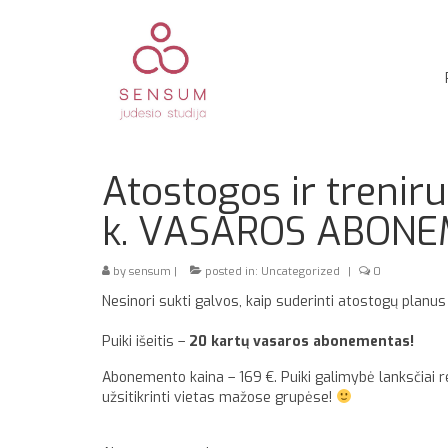
Atostogos ir trenir
k. VASAROS ABON
by
sensum
|
posted in:
Uncategorized
|
0
Nesinori sukti galvos, kaip suderinti atostogų planus
Puiki išeitis –
20 kartų vasaros abonementas!
Abonemento kaina – 169 €. Puiki galimybė lanksčiai 
užsitikrinti vietas mažose grupėse!