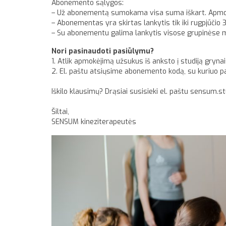
Abonemento sąlygos:
– Už abonementą sumokama visa suma iškart. Apmok
– Abonementas yra skirtas lankytis tik iki rugpjūčio 31
– Su abonementu galima lankytis visose grupinėse 
Nori pasinaudoti pasiūlymu?
1. Atlik apmokėjimą užsukus iš anksto į studiją grynai
2. El. paštu atsiųsime abonemento kodą, su kuriuo p
Iškilo klausimų? Drąsiai susisieki el. paštu sensum.
Šiltai,
SENSUM kineziterapeutės