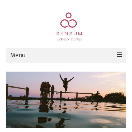
Menu
Pirmą kartą?
Grupinės treniruotės
Kitos paslaugos
Registracija
Kainos
Kontaktai