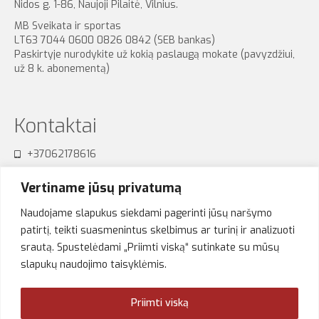
Nidos g. 1-86, Naujoji Pilaitė, Vilnius.
MB Sveikata ir sportas
LT63 7044 0600 0826 0842 (SEB bankas)
Paskirtyje nurodykite už kokią paslaugą mokate (pavyzdžiui,
už 8 k. abonementą)
Kontaktai
+37062178616
sensum.studija@gmail.com
Vertiname jūsų privatumą
Naudojame slapukus siekdami pagerinti jūsų naršymo
patirtį, teikti suasmenintus skelbimus ar turinį ir analizuoti
srautą. Spustelėdami „Priimti viską“ sutinkate su mūsų
Akimirkos
slapukų naudojimo taisyklėmis.
Priimti viską