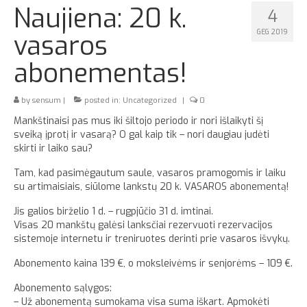
Naujiena: 20 k.
4
Apie
GEG 2019
vasaros
abonementas!
by
sensum
|
posted in:
Uncategorized
|
0
Mankštinaisi pas mus iki šiltojo periodo ir nori išlaikyti šį
sveiką įprotį ir vasarą? O gal kaip tik – nori daugiau judėti
skirti ir laiko sau?
Tam, kad pasimėgautum saule, vasaros pramogomis ir laiku
su artimaisiais, siūlome lankstų 20 k. VASAROS abonementą!
Jis galios birželio 1 d. – rugpjūčio 31 d. imtinai.
Visas 20 mankštų galėsi lanksčiai rezervuoti rezervacijos
sistemoje internetu ir treniruotes derinti prie vasaros išvykų.
Abonemento kaina 139 €, o moksleivėms ir senjorėms – 109 €.
Abonemento sąlygos:
– Už abonementą sumokama visa suma iškart. Apmokėti