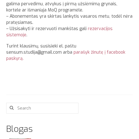
galima pervedimu, atvykus į pirmą užsiėmimą grynais,
kortele ar išmaniąja MoQ programėle.
– Abonementas yra skirtas lankytis vasaros metu, todėl nėra
pratęsiamas.
– Užsisakyti ir rezervuoti mankštas gali
rezervacijos
sistemoje
.
Turint klausimų, susisieki el. paštu
sensum.studija@gmail.com arba
parašyk žinutę į facebook
paskyrą.
Search
for:
Blogas