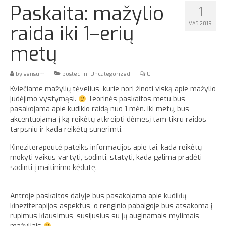
Paskaita: mažylio
1
Apie
VAS 2019
raida iki 1–erių
metų
by
sensum
|
posted in:
Uncategorized
|
0
Kviečiame mažylių tėvelius, kurie nori žinoti viską apie mažylio
judėjimo vystymąsi.
Teorinės paskaitos metu bus
pasakojama apie kūdikio raidą nuo 1 mėn. iki metų, bus
akcentuojama į ką reikėtų atkreipti dėmesį tam tikru raidos
tarpsniu ir kada reikėtų sunerimti.
Kineziterapeutė pateiks informacijos apie tai, kada reikėtų
mokyti vaikus vartyti, sodinti, statyti, kada galima pradėti
sodinti į maitinimo kėdutę.
Antroje paskaitos dalyje bus pasakojama apie kūdikių
kineziterapijos aspektus, o renginio pabaigoje bus atsakoma į
rūpimus klausimus, susijusius su jų auginamais mylimais