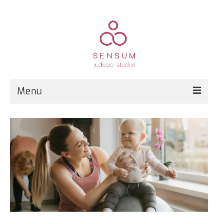
Menu
Pirmą kartą?
Grupinės treniruotės
Kitos paslaugos
Registracija
Kainos
Kontaktai