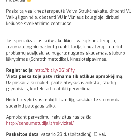
mažyliais
Paskaitą ves kineziterapeutė Vaiva Strukčinskaitė, dirbanti VU
Vaikų ligoninėje, dėstanti VU ir Vilniaus kolegijoje, dirbusi
keliuose sveikatinimo centruose.
Jos specializacijos sritys: kūdikių ir vaikų kineziterapija,
traumatologinių pacientų reabilitacija, kineziterapija turint
problemų susijusių su nugara: nugaros skausmas, stuburo
iškrypimas (Schroth metodika), kinezioteipavimas.
Registracija
:
http://bit.ly/2G1bFfy
.
Vieta paskaitoje patvirtinama tik atlikus apmokėjimą.
Už paskaitą sumokėti galite atvykus iš anksto į studiją
grynaisiais, kortele arba atlikti pervedimą.
Norint atvykti susimokėti į studiją, susisiekite su mumis
suderinti patogaus laiko.
Apmokant pervedimu, rekvizitus rasite čia:
http://sensumstudija.lt/rekvizitai/
Paskaitos data
: vasario 23 d. (šeštadienį), 13 val.