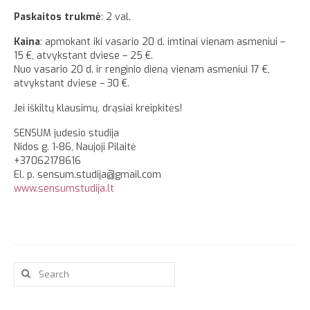
Paskaitos trukmė
: 2 val.
Kaina
: apmokant iki vasario 20 d. imtinai vienam asmeniui –
15 €, atvykstant dviese – 25 €.
Nuo vasario 20 d. ir renginio dieną vienam asmeniui 17 €,
atvykstant dviese – 30 €.
Jei iškiltų klausimų, drąsiai kreipkitės!
SENSUM judesio studija
Nidos g. 1-86, Naujoji Pilaitė
+37062178616
El. p. sensum.studija@gmail.com
www.sensumstudija.lt
Search
for: