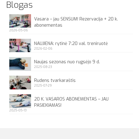
Blogas
Vasara – jau SENSUM! Rezervacija + 20 k.
abonementas
2026-05-06
NAUJIENA: rytinė 7:20 val. treniruotė
2026-02-06
Naujas sezonas nuo rugsėjo 9 d.
2025-08-23
Rudens tvarkaraštis
2025-07-29
20 K. VASAROS ABONEMENTAS – JAU
PASIEKIAMAS!
2025-05-13