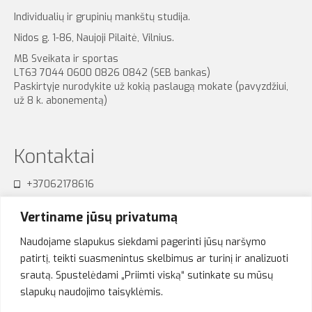
Individualių ir grupinių mankštų studija.
Nidos g. 1-86, Naujoji Pilaitė, Vilnius.
MB Sveikata ir sportas
LT63 7044 0600 0826 0842 (SEB bankas)
Paskirtyje nurodykite už kokią paslaugą mokate (pavyzdžiui,
už 8 k. abonementą)
Kontaktai
+37062178616
sensum.studija@gmail.com
Vertiname jūsų privatumą
Naudojame slapukus siekdami pagerinti jūsų naršymo
patirtį, teikti suasmenintus skelbimus ar turinį ir analizuoti
srautą. Spustelėdami „Priimti viską“ sutinkate su mūsų
Akimirkos
slapukų naudojimo taisyklėmis.