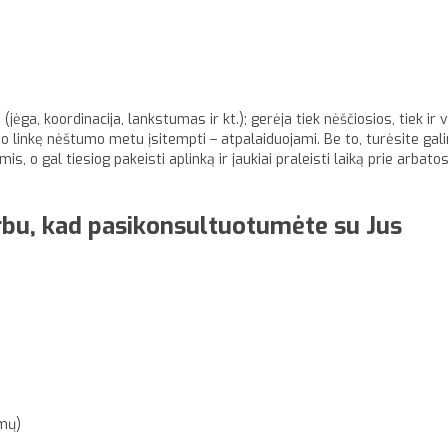
ėga, koordinacija, lankstumas ir kt.); gerėja tiek nėščiosios, tiek ir 
o linkę nėštumo metu įsitempti – atpalaiduojami. Be to, turėsite ga
, o gal tiesiog pakeisti aplinką ir jaukiai praleisti laiką prie arbato
rbu, kad pasikonsultuotumėte su Jus
mų)