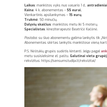
Laikas
: mankštos vyks nuo vasario 1 d.,
antradienia
Kaina
: 4 k. abonementas –
55 eurai.
Vienkartinis apsilankymas –
15 eurų.
Trukmė
: 50 minučių.
Dalyvių skaičius
: mankštos metu iki 5 moterų.
Specialistas
: kineziterapeutė Beatričė Kačėnė.
Pastaba
: su šiuo abonementu galima lankytis tik „Nė
Abonementas skirtas lankytis mankštose vieną kartą
P.S. Nėštukių grupės sudėtis kintanti. Jeigu pagal
ank
metu susisieksime el. paštu.
Galutinai vieta grupė
rekvizitus: https://sensumstudija.lt/rekvizitai/