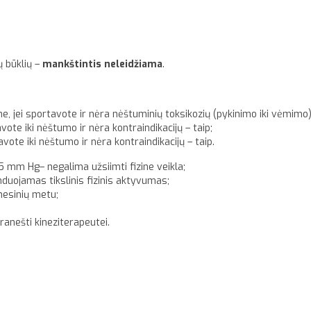
ų būklių –
mankštintis neleidžiama
.
– ne, jei sportavote ir nėra nėštuminių toksikozių (pykinimo iki vėmimo)
avote iki nėštumo ir nėra kontraindikacijų – taip;
avote iki nėštumo ir nėra kontraindikacijų – taip.
95 mm Hg– negalima užsiimti fizine veikla;
uojamas tikslinis fizinis aktyvumas;
nesinių metu;
ranešti kineziterapeutei.