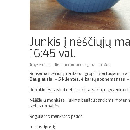
Junkis į nėščiųjų m
16:45 val.
by
sensum
|
posted in:
Uncategorized
|
0
Renkama nėščiųjų mankštos grupė! Startuojame vasario 
Daugiausiai – 5 klientės. 4 kartų abonementas –
Rūpinkimės savimi net ir tokiu atsakingu gyvenimo la
Nėščiųjų mankšta
– skirta besilaukiančioms moterims,
sielos ramybės.
Reguliaros mankštos padės:
sustiprėti;