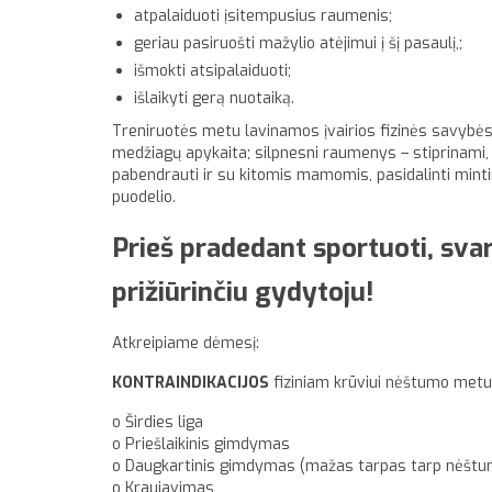
atpalaiduoti įsitempusius raumenis;
geriau pasiruošti mažylio atėjimui į šį pasaulį,;
išmokti atsipalaiduoti;
išlaikyti gerą nuotaiką.
Treniruotės metu lavinamos įvairios fizinės savybės (j
medžiagų apykaita; silpnesni raumenys – stiprinami, 
pabendrauti ir su kitomis mamomis, pasidalinti mintimis
puodelio.
Prieš pradedant sportuoti, sva
prižiūrinčiu gydytoju!
Atkreipiame dėmesį:
KONTRAINDIKACIJOS
fiziniam krūviui nėštumo metu
o Širdies liga
o Priešlaikinis gimdymas
o Daugkartinis gimdymas (mažas tarpas tarp nėštu
o Kraujavimas