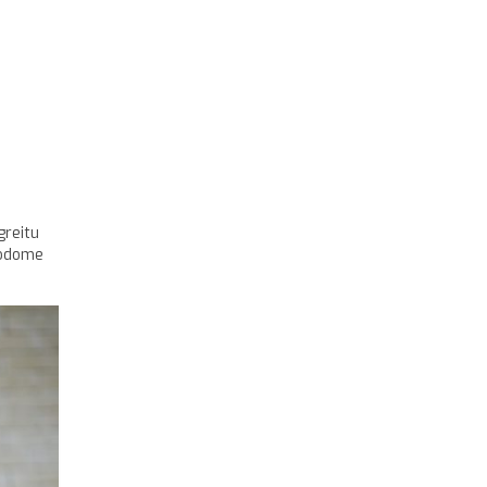
greitu
rodome