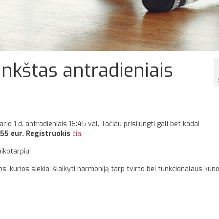
ankštas antradieniais
1 d. antradieniais 16:45 val. Tačiau prisijungti gali bet kada!
 55 eur. Registruokis
čia
.
ikotarpiu!
 kurios siekia išlaikyti harmoniją tarp tvirto bei funkcionalaus kūno