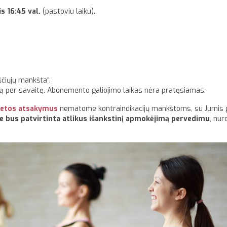
is 16:45 val.
(pastoviu laiku).
ščiųjų mankšta“.
 per savaitę. Abonemento galiojimo laikas nėra pratęsiamas.
etos atsakymus
nematome kontraindikacijų mankštoms, su Jumis 
je bus patvirtinta atlikus išankstinį apmokėjimą pervedimu
, nu