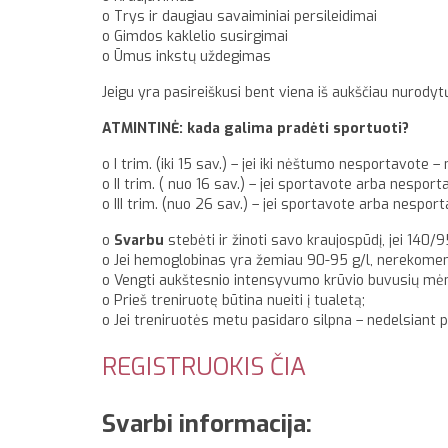
o Trys ir daugiau savaiminiai persileidimai
o Gimdos kaklelio susirgimai
o Ūmus inkstų uždegimas
Jeigu yra pasireiškusi bent viena iš aukščiau nurodyt
ATMINTINĖ: kada galima pradėti sportuoti?
o I trim. (iki 15 sav.) – jei iki nėštumo nesportavote 
o II trim. ( nuo 16 sav.) – jei sportavote arba nesport
o III trim. (nuo 26 sav.) – jei sportavote arba nesport
o
Svarbu
stebėti ir žinoti savo kraujospūdį, jei 140/
o Jei hemoglobinas yra žemiau 90-95 g/l, nerekomend
o Vengti aukštesnio intensyvumo krūvio buvusių mė
o Prieš treniruotę būtina nueiti į tualetą;
o Jei treniruotės metu pasidaro silpna – nedelsiant p
REGISTRUOKIS ČIA
Svarbi informacija: