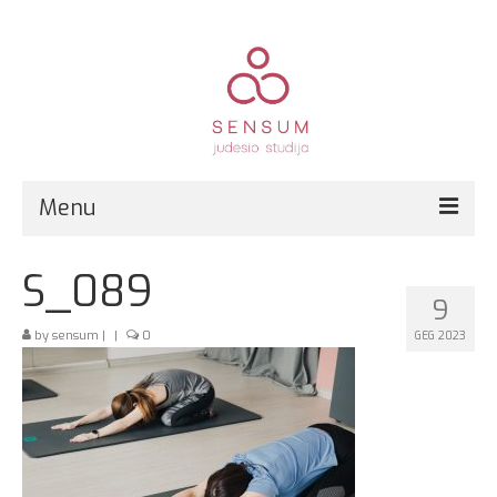
Menu
Pirmą kartą?
S_089
9
Grupinės treniruotės
by
sensum
|
|
0
GEG 2023
Kitos paslaugos
Registracija
Kainos
Kontaktai