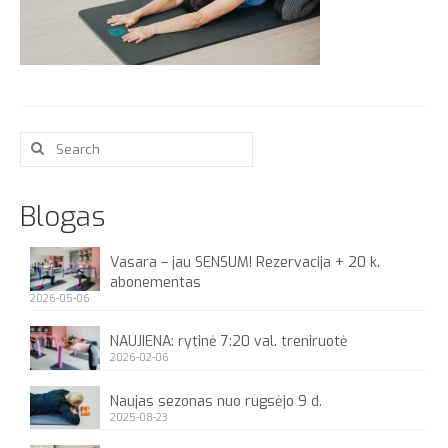
Apie
Search
for:
Blogas
Vasara – jau SENSUM! Rezervacija + 20 k.
abonementas
2026-05-06
NAUJIENA: rytinė 7:20 val. treniruotė
2026-02-06
Naujas sezonas nuo rugsėjo 9 d.
2025-08-23