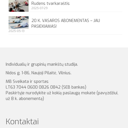
Rudens tvarkaraštis
2025-07-29
20 K. VASAROS ABONEMENTAS – JAU
PASIEKIAMAS!
2025-05-13
Individualių ir grupinių mankštų studija.
Nidos g. 1-86, Naujoji Pilaitė, Vilnius.
MB Sveikata ir sportas
LT63 7044 0600 0826 0842 (SEB bankas)
Paskirtyje nurodykite už kokią paslaugą mokate (pavyzdžiui,
už 8 k. abonementą)
Kontaktai