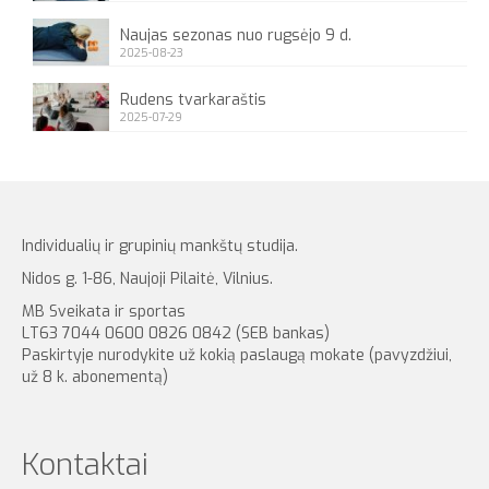
Naujas sezonas nuo rugsėjo 9 d.
2025-08-23
Rudens tvarkaraštis
2025-07-29
Individualių ir grupinių mankštų studija.
Nidos g. 1-86, Naujoji Pilaitė, Vilnius.
MB Sveikata ir sportas
LT63 7044 0600 0826 0842 (SEB bankas)
Paskirtyje nurodykite už kokią paslaugą mokate (pavyzdžiui,
už 8 k. abonementą)
Kontaktai