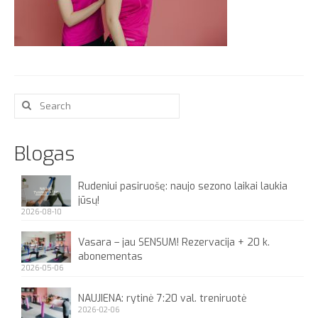
Apie
Search
for:
Blogas
Rudeniui pasiruošę: naujo sezono laikai laukia
jūsų!
2026-08-10
Vasara – jau SENSUM! Rezervacija + 20 k.
abonementas
2026-05-06
NAUJIENA: rytinė 7:20 val. treniruotė
2026-02-06