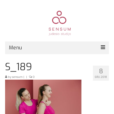
Menu
Pirmą kartą?
S_189
8
Grupinės treniruotės
by
sensum
|
|
0
GRU 2018
Kitos paslaugos
Registracija
Kainos
Kontaktai