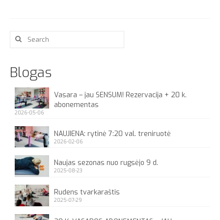
Search
for:
Blogas
Vasara – jau SENSUM! Rezervacija + 20 k.
abonementas
2026-05-06
NAUJIENA: rytinė 7:20 val. treniruotė
2026-02-06
Naujas sezonas nuo rugsėjo 9 d.
2025-08-23
Rudens tvarkaraštis
2025-07-29