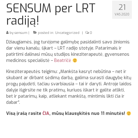
SENSUM per LRT
21
Apie
VAS 2020
radiją!
by
sensum
|
posted in:
Uncategorized
|
0
Džiaugiamės, jog turėjome galimybę pasidalinti savo žiniomis
dar vienu kanalu, šįkart – LRT radijo stotyje. Patarimais ir
patirtimi dalinasi mūsų studijos kineziterapeutė, gyvensenos
medicinos specialistė –
Beatričė
Kineziterapeutės teigimu: „Mankšta kasryt nebūtina – net ir
skubant ar dirbant sėdimą darbą, galima surasti daugybę kitų
progų pajudėti, tačiau svarbiausia – tai ir daryti. Antroje laidos
dalyje išgirsite ne tik pratimų, kuriuos iškart ir galite atlikti,
bet ir patarimų, kaip, atliekant mankštą, mintimis likti čia ir
dabar“.
Visą įrašą rasite
ČIA
, mūsų klausykitės nuo 11 minutės!