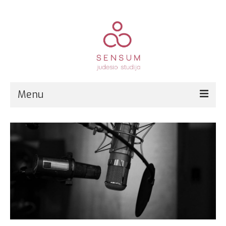
Menu
Pirmą kartą?
Grupinės treniruotės
Kitos paslaugos
Registracija
Kainos
Kontaktai