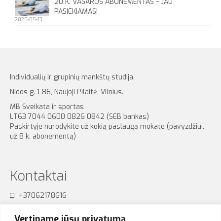
20 K. VASAROS ABONEMENTAS – JAU
PASIEKIAMAS!
2025-05-13
Individualių ir grupinių mankštų studija.
Nidos g. 1-86, Naujoji Pilaitė, Vilnius.
MB Sveikata ir sportas
LT63 7044 0600 0826 0842 (SEB bankas)
Paskirtyje nurodykite už kokią paslaugą mokate (pavyzdžiui,
už 8 k. abonementą)
Kontaktai
+37062178616
sensum.studija@gmail.com
Vertiname jūsų privatumą